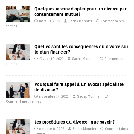
Quelques raisons d’opter pour un divorce par
consentement mutuel
mars 13, 2023
Sacha Monnier
Commentaires
fermés
Quelles sont les conséquences du divorce sur
le plan financier ?
février 10, 2023
Sacha Monnier
Commentaires
fermés
Pourquoi faire appel à un avocat spécialiste
de divorce ?
novembre 14, 2022
Sacha Monnier
Commentaires fermés
Les procédures du divorce : que savoir ?
octobre 8, 2022
Sacha Monnier
Commentaires
fermés