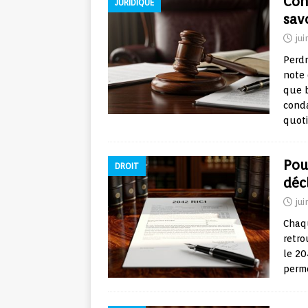
Con
JURIDIQUE
sav
jui
Perdr
note 
que b
cond
quot
Pou
DROIT
déc
jui
Chaqu
retro
le 20
perm