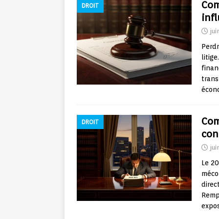
Com
DROIT
inf
jui
Perdr
litig
finan
trans
écon
Com
DROIT
con
jui
Le 20
mécon
direc
Rempl
expo