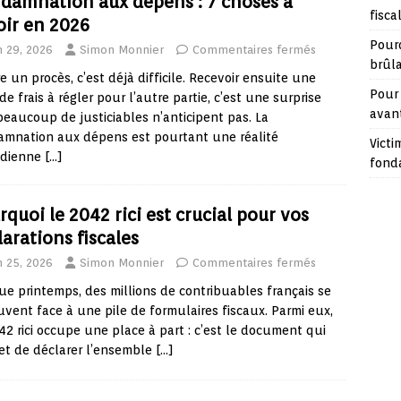
damnation aux dépens : 7 choses à
fisca
oir en 2026
Pour
n 29, 2026
Simon Monnier
Commentaires fermés
brûl
e un procès, c’est déjà difficile. Recevoir ensuite une
Pour 
de frais à régler pour l’autre partie, c’est une surprise
avan
eaucoup de justiciables n’anticipent pas. La
amnation aux dépens est pourtant une réalité
Victi
idienne
[…]
fond
rquoi le 2042 rici est crucial pour vos
larations fiscales
n 25, 2026
Simon Monnier
Commentaires fermés
e printemps, des millions de contribuables français se
uvent face à une pile de formulaires fiscaux. Parmi eux,
42 rici occupe une place à part : c’est le document qui
et de déclarer l’ensemble
[…]