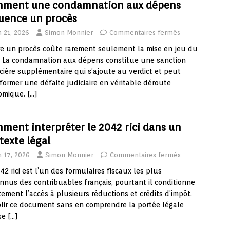
ment une condamnation aux dépens
luence un procès
n 21, 2026
Simon Monnier
Commentaires fermés
e un procès coûte rarement seulement la mise en jeu du
e. La condamnation aux dépens constitue une sanction
cière supplémentaire qui s’ajoute au verdict et peut
former une défaite judiciaire en véritable déroute
omique.
[…]
ment interpréter le 2042 rici dans un
texte légal
n 17, 2026
Simon Monnier
Commentaires fermés
42 rici est l’un des formulaires fiscaux les plus
nus des contribuables français, pourtant il conditionne
tement l’accès à plusieurs réductions et crédits d’impôt.
ir ce document sans en comprendre la portée légale
se
[…]