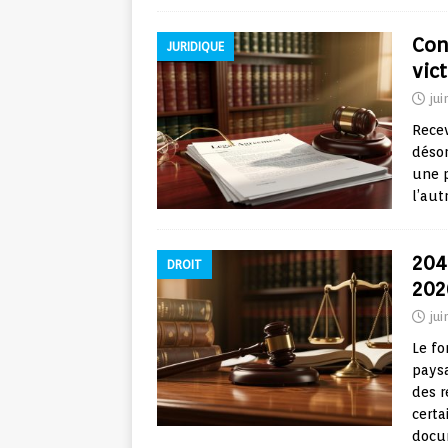
Con
JURIDIQUE
vic
jui
Rece
désor
une p
l’aut
2042
DROIT
202
jui
Le fo
paysa
des r
certa
docu