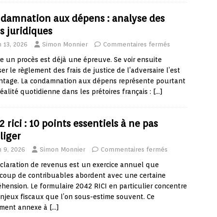
damnation aux dépens : analyse des
s juridiques
n 13, 2026
Simon Monnier
Commentaires fermés
e un procès est déjà une épreuve. Se voir ensuite
er le règlement des frais de justice de l’adversaire l’est
ntage. La condamnation aux dépens représente pourtant
éalité quotidienne dans les prétoires français :
[…]
 rici : 10 points essentiels à ne pas
liger
n 9, 2026
Simon Monnier
Commentaires fermés
claration de revenus est un exercice annuel que
coup de contribuables abordent avec une certaine
hension. Le formulaire 2042 RICI en particulier concentre
njeux fiscaux que l’on sous-estime souvent. Ce
ment annexe à
[…]