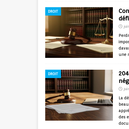
Con
DROIT
défi
jui
Perdr
impos
dava
une r
2042
DROIT
nég
jui
La dé
beau
appré
des e
docu