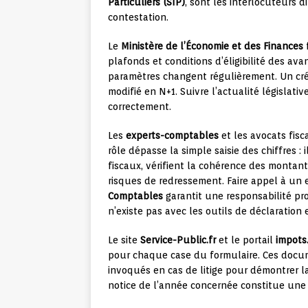
Particuliers (SIP)
, sont les interlocuteurs 
contestation.
Le
Ministère de l’Économie et des Finances
f
plafonds et conditions d’éligibilité des ava
paramètres changent régulièrement. Un cr
modifié en N+1. Suivre l’actualité législati
correctement.
Les
experts-comptables
et les avocats fisca
rôle dépasse la simple saisie des chiffres : 
fiscaux, vérifient la cohérence des montants
risques de redressement. Faire appel à un e
Comptables
garantit une responsabilité pro
n’existe pas avec les outils de déclaratio
Le site
Service-Public.fr
et le portail
impots
pour chaque case du formulaire. Ces docume
invoqués en cas de litige pour démontrer l
notice de l’année concernée constitue une 