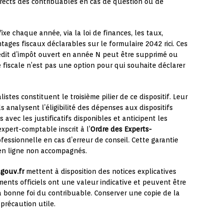
directs des contribuables en cas de question ou de
ixe chaque année, via la loi de finances, les taux,
ntages fiscaux déclarables sur le formulaire 2042 rici. Ces
édit d’impôt ouvert en année N peut être supprimé ou
ve fiscale n’est pas une option pour qui souhaite déclarer
listes constituent le troisième pilier de ce dispositif. Leur
ils analysent l’éligibilité des dépenses aux dispositifs
 avec les justificatifs disponibles et anticipent les
xpert-comptable inscrit à l’
Ordre des Experts-
fessionnelle en cas d’erreur de conseil. Cette garantie
n en ligne non accompagnés.
.gouv.fr
mettent à disposition des notices explicatives
nts officiels ont une valeur indicative et peuvent être
a bonne foi du contribuable. Conserver une copie de la
précaution utile.