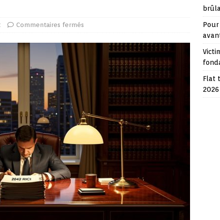
brûl
Pour 
t
Commentaires fermés
avan
Victi
fond
Flat 
2026