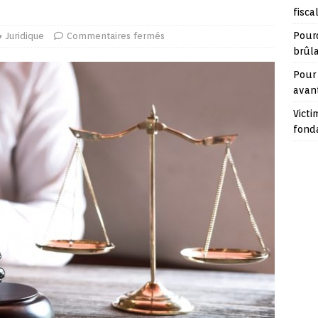
fisca
Pour
Juridique
Commentaires fermés
brûl
Pour 
avan
Victi
fond