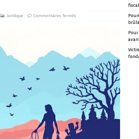
fisca
Pour
Juridique
Commentaires fermés
brûl
Pour 
avan
Victi
fond