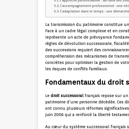
L’approche personnalisée : au-delà des sol
L’accompagnement professionnel : une néc
L’adaptation dans le temps : une démarche
La transmission du patrimoine constitue u
Face à un cadre légal complexe et en const
représente un acte de prévoyance fondamen
règles de dévolution successorale, fiscalité
des successions requiert des connaissance
compréhension des mécanismes de transmiss
concrètes pour optimiser la gestion de votr
les risques de conflits familiaux.
Fondamentaux du droit s
Le
droit successoral
français repose sur un
patrimoine d’une personne décédée. Ces dis
ont connu plusieurs réformes significative
juin 2006 qui a renforcé la liberté testamen
Au cœur du système successoral français se