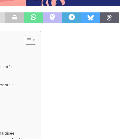
volontés
essorale
aîtrisée